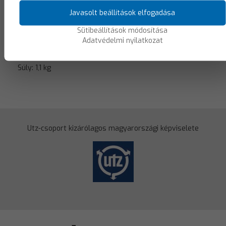
Javasolt beállítások elfogadása
A termék részletes leírása
Sütibeállítások módosítása
Belméret: 341x261x225 mm
Adatvédelmi nyilatkozat
Űrtartalom: 20 liter
Súly: 1,1 kg
Utz-csoport kizárólagos magyarországi képviselete